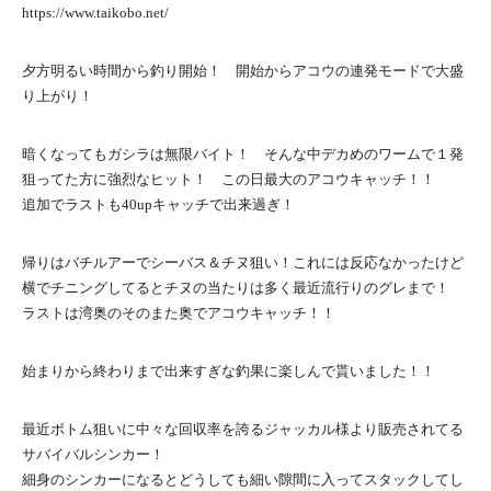
https://www.taikobo.net/
夕方明るい時間から釣り開始！ 開始からアコウの連発モードで大盛
り上がり！
暗くなってもガシラは無限バイト！ そんな中デカめのワームで１発
狙ってた方に強烈なヒット！ この日最大のアコウキャッチ！！
追加でラストも40upキャッチで出来過ぎ！
帰りはバチルアーでシーバス＆チヌ狙い！これには反応なかったけど
横でチニングしてるとチヌの当たりは多く最近流行りのグレまで！
ラストは湾奥のそのまた奥でアコウキャッチ！！
始まりから終わりまで出来すぎな釣果に楽しんで貰いました！！
最近ボトム狙いに中々な回収率を誇るジャッカル様より販売されてる
サバイバルシンカー！
細身のシンカーになるとどうしても細い隙間に入ってスタックしてし