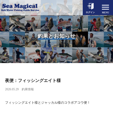
ホーム
ログイン
MENU
釣果とお知らせ
出船予約
釣果とお知らせ
シーマジカルについて
対象魚とタックル
料金案内
動画一覧
よくあるご質問
夜便：フィッシングエイト様
2026.05.29
釣果情報
アクセス
お問い合わせ
フィッシングエイト様とジャッカル様のコラボアコウ便！
個人情報保護方針