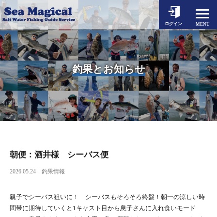
ホーム
ログイン
MENU
釣果とお知らせ
出船予約
釣果とお知らせ
シーマジカルについて
対象魚とタックル
料金案内
動画一覧
よくあるご質問
朝便：酒井様 シーバス便
2026.05.24
釣果情報
アクセス
お問い合わせ
親子でシーバス狙いに！ シーバスもそろそろ終盤！朝一の涼しい時
間帯に期待していくと1キャスト目から息子さんに入れ食いモード
個人情報保護方針