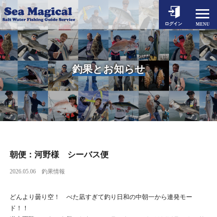
ホーム
ログイン
MENU
釣果とお知らせ
出船予約
釣果とお知らせ
シーマジカルについて
対象魚とタックル
料金案内
動画一覧
よくあるご質問
朝便：河野様 シーバス便
2026.05.06
釣果情報
アクセス
お問い合わせ
どんより曇り空！ べた凪すぎて釣り日和の中朝一から連発モー
ド！！
個人情報保護方針