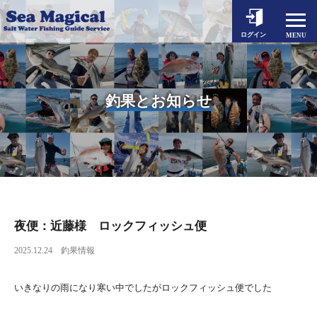
ホーム
ログイン
MENU
釣果とお知らせ
出船予約
釣果とお知らせ
シーマジカルについて
対象魚とタックル
料金案内
動画一覧
よくあるご質問
夜便：近藤様 ロックフィッシュ便
2025.12.24
釣果情報
アクセス
お問い合わせ
いきなりの雨になり寒い中でしたがロックフィッシュ便でした
個人情報保護方針