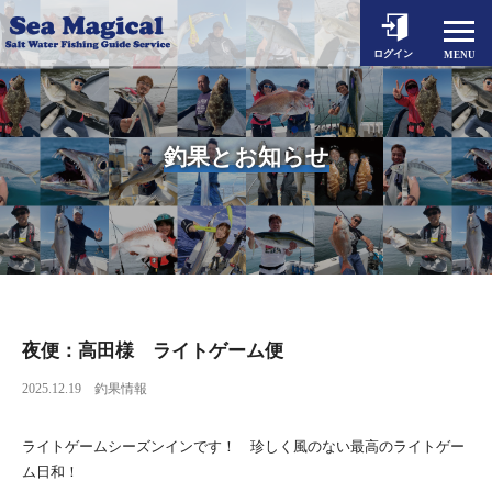
ホーム
ログイン
MENU
釣果とお知らせ
出船予約
釣果とお知らせ
シーマジカルについて
対象魚とタックル
料金案内
動画一覧
よくあるご質問
夜便：高田様 ライトゲーム便
2025.12.19
釣果情報
アクセス
お問い合わせ
ライトゲームシーズンインです！ 珍しく風のない最高のライトゲー
ム日和！
個人情報保護方針