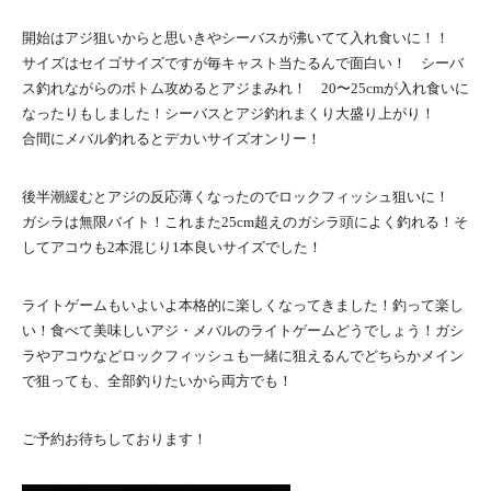
開始はアジ狙いからと思いきやシーバスが沸いてて入れ食いに！！
サイズはセイゴサイズですが毎キャスト当たるんで面白い！ シーバ
ス釣れながらのボトム攻めるとアジまみれ！ 20〜25cmが入れ食いに
なったりもしました！シーバスとアジ釣れまくり大盛り上がり！
合間にメバル釣れるとデカいサイズオンリー！
後半潮緩むとアジの反応薄くなったのでロックフィッシュ狙いに！
ガシラは無限バイト！これまた25cm超えのガシラ頭によく釣れる！そ
してアコウも2本混じり1本良いサイズでした！
ライトゲームもいよいよ本格的に楽しくなってきました！釣って楽し
い！食べて美味しいアジ・メバルのライトゲームどうでしょう！ガシ
ラやアコウなどロックフィッシュも一緒に狙えるんでどちらかメイン
で狙っても、全部釣りたいから両方でも！
ご予約お待ちしております！