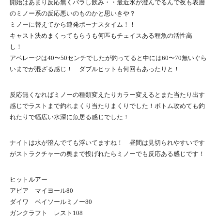
開始はあまり反応無くバラし飲み・・最近水が澄んでるんで夜も表層
のミノー系の反応悪いのものかと思いきや？
ミノーに替えてから連発ボーナスタイム！！
キャスト決めまくってもらうも何匹もチェイスある程魚の活性高
し！
アベレージは40〜50センチでしたが釣ってると中には60〜70無いぐら
いまでが混ざる感じ！ ダブルヒットも何回もあったりと！
反応無くなればミノーの種類変えたりカラー変えるとまた当たり出す
感じでラストまで釣れまくり当たりまくりでした！ボトム攻めても釣
れたりで幅広い水深に魚居る感じでした！
ナイトは水が澄んでても浮いてますね！ 昼間は見切られやすいです
がストラクチャーの奥まで投げれたらミノーでも反応ある感じです！
ヒットルアー
アピア マイヨール80
ダイワ ベイソールミノー80
ガンクラフト レスト108