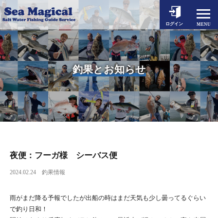
ホーム
ログイン
MENU
釣果とお知らせ
出船予約
釣果とお知らせ
シーマジカルについて
対象魚とタックル
料金案内
動画一覧
よくあるご質問
夜便：フーガ様 シーバス便
2024.02.24
釣果情報
アクセス
お問い合わせ
雨がまだ降る予報でしたが出船の時はまだ天気も少し曇ってるぐらい
で釣り日和！
個人情報保護方針