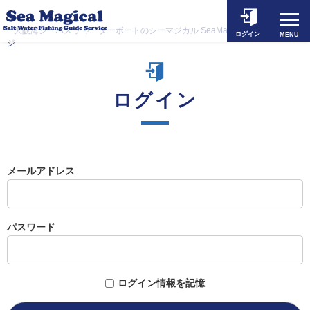
ホーム
大阪湾シーバス チャーターボートのシーマジカル SeaMagical
>
予約ペー
ログイン
MENU
釣果とお知らせ
ジ
出船予約
ログイン
シーマジカルについて
対象魚とタックル
料金案内
メールアドレス
動画一覧
よくあるご質問
パスワード
アクセス
お問い合わせ
ログイン情報を記憶
個人情報保護方針